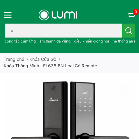
0
Bạn cần tìm gì..; công tắc cảm ứng..; âm thanh đa vùng ; điều khiể
công tắc cảm ứng
âm thanh đa vùng
điều khiển giọng nói
hệ thống an ni
Trang chủ
/
Khóa Cửa Gỗ
/
Khóa Thông Minh | EL638 BN Loại Có Remote