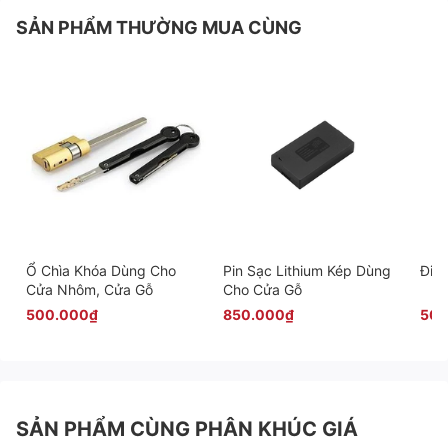
SẢN PHẨM THƯỜNG MUA CÙNG
Ổ Chìa Khóa Dùng Cho
Pin Sạc Lithium Kép Dùng
Điều
Cửa Nhôm, Cửa Gỗ
Cho Cửa Gỗ
500.000₫
850.000₫
500
SẢN PHẨM CÙNG PHÂN KHÚC GIÁ