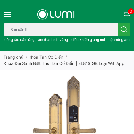
0
Bạn cần tìm gì..; công tắc cảm ứng..; âm thanh đa vùng ; điều khiể
công tắc cảm ứng
âm thanh đa vùng
điều khiển giọng nói
hệ thống an ni
Trang chủ
/
Khóa Tân Cổ Điển
/
Khóa Đại Sảnh Biệt Thự Tân Cổ Điển | EL819 GB Loại Wifi App