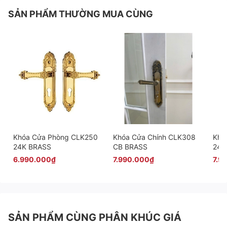
SẢN PHẨM THƯỜNG MUA CÙNG
Khóa Cửa Phòng CLK250
Khóa Cửa Chính CLK308
Khó
24K BRASS
CB BRASS
24K
6.990.000₫
7.990.000₫
7.9
SẢN PHẨM CÙNG PHÂN KHÚC GIÁ