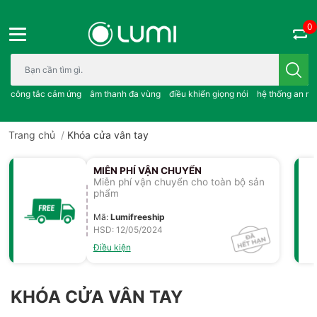
0
Bạn cần tìm gì..; công tắc cảm ứng..; âm thanh đa vùng ; điều khiể
công tắc cảm ứng
âm thanh đa vùng
điều khiển giọng nói
hệ thống an ni
Trang chủ
/
Khóa cửa vân tay
MIỄN PHÍ VẬN CHUYỂN
Miễn phí vận chuyển cho toàn bộ sản
phẩm
Mã
:
Lumifreeship
HSD: 12/05/2024
Điều kiện
KHÓA CỬA VÂN TAY