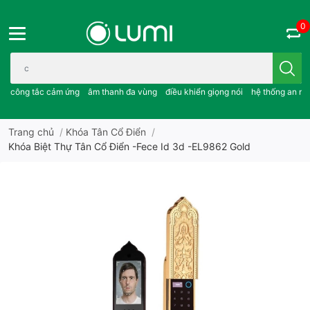
0
Bạn cần tìm gì..; công tắc cảm ứng..; âm thanh đa vùng ; điều khiể
công tắc cảm ứng
âm thanh đa vùng
điều khiển giọng nói
hệ thống an ni
Trang chủ
/
Khóa Tân Cổ Điển
/
Khóa Biệt Thự Tân Cổ Điển -Fece Id 3d -EL9862 Gold