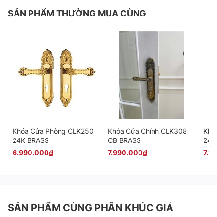
SẢN PHẨM THƯỜNG MUA CÙNG
Khóa Cửa Phòng CLK250
Khóa Cửa Chính CLK308
Khó
24K BRASS
CB BRASS
24K
6.990.000₫
7.990.000₫
7.9
SẢN PHẨM CÙNG PHÂN KHÚC GIÁ