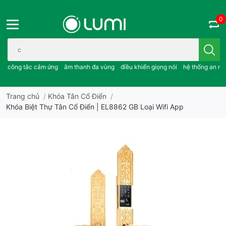
0
Bạn cần tìm gì..; công tắc cảm ứng..; âm thanh đa vùng ; điều khiể
công tắc cảm ứng
âm thanh đa vùng
điều khiển giọng nói
hệ thống an ni
Trang chủ
/
Khóa Tân Cổ Điển
/
Khóa Biệt Thự Tân Cổ Điển | EL8862 GB Loại Wifi App