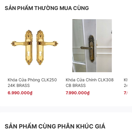
SẢN PHẨM THƯỜNG MUA CÙNG
Khóa Cửa Phòng CLK250
Khóa Cửa Chính CLK308
Khó
24K BRASS
CB BRASS
24K
6.990.000₫
7.990.000₫
7.9
SẢN PHẨM CÙNG PHÂN KHÚC GIÁ