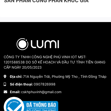
SẢN PHẨM CÙNG PHÂN KHÚC GIÁ
CÔNG TY TNHH CÔNG NGHỆ PHÚ VINH IOT MST:
1201588538 DO SỞ KẾ HOẠCH VÀ ĐẦU TƯ TỈNH TIỀN GIANG
CẤP NGÀY 20/05/2023
Địa chỉ:
71A Nguyễn Trãi, Phường Mỹ Tho , Tỉnh Đồng Tháp
Số điện thoại:
0907826998
Email:
cskhphuvinh@gmail.com