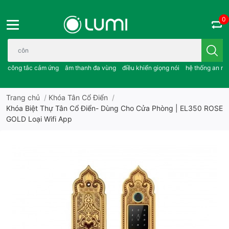
0
Bạn cần tìm gì..; công tắc cảm ứng..; âm thanh đa vùng ; điều khiể
công tắc cảm ứng
âm thanh đa vùng
điều khiển giọng nói
hệ thống an ni
Trang chủ
/
Khóa Tân Cổ Điển
/
Khóa Biệt Thự Tân Cổ Điển- Dùng Cho Cửa Phòng | EL350 ROSE
GOLD Loại Wifi App