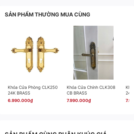
SẢN PHẨM THƯỜNG MUA CÙNG
Khóa Cửa Phòng CLK250
Khóa Cửa Chính CLK308
Khó
24K BRASS
CB BRASS
24K
6.990.000₫
7.990.000₫
7.9