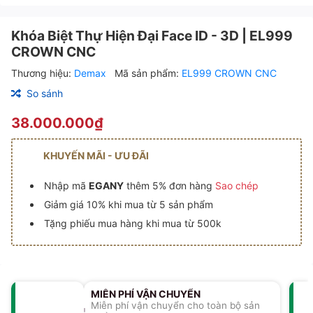
Khóa Biệt Thự Hiện Đại Face ID - 3D | EL999
CROWN CNC
Thương hiệu:
Demax
Mã sản phẩm:
EL999 CROWN CNC
So sánh
38.000.000₫
KHUYẾN MÃI - ƯU ĐÃI
Nhập mã
EGANY
thêm 5% đơn hàng
Sao chép
Giảm giá 10% khi mua từ 5 sản phẩm
Tặng phiếu mua hàng khi mua từ 500k
MIỄN PHÍ VẬN CHUYỂN
Miễn phí vận chuyển cho toàn bộ sản