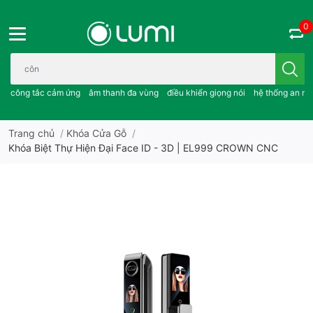
0
Bạn cần tìm gì..; công tắc cảm ứng..; âm thanh đa vùng ; điều khiể
công tắc cảm ứng
âm thanh đa vùng
điều khiển giọng nói
hệ thống an ni
Trang chủ
/
Khóa Cửa Gỗ
/
Khóa Biệt Thự Hiện Đại Face ID - 3D | EL999 CROWN CNC