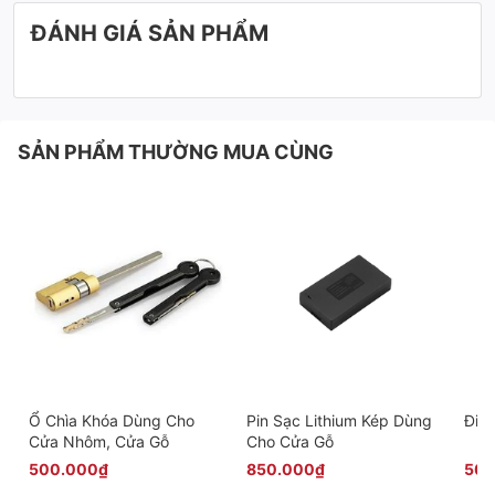
ĐÁNH GIÁ SẢN PHẨM
SẢN PHẨM THƯỜNG MUA CÙNG
Ổ Chìa Khóa Dùng Cho
Pin Sạc Lithium Kép Dùng
Điều
Cửa Nhôm, Cửa Gỗ
Cho Cửa Gỗ
500.000₫
850.000₫
500