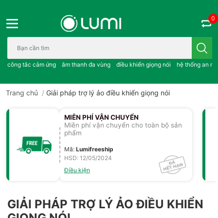
0
Bạn cần tìm gì..; công tắc cảm ứng..; âm thanh đa vùng ; điều khiể
công tắc cảm ứng
âm thanh đa vùng
điều khiển giọng nói
hệ thống an ni
Trang chủ
/
Giải pháp trợ lý ảo điều khiển giọng nói
MIỄN PHÍ VẬN CHUYỂN
Miễn phí vận chuyển cho toàn bộ sản
phẩm
Mã
:
Lumifreeship
HSD: 12/05/2024
Điều kiện
GIẢI PHÁP TRỢ LÝ ẢO ĐIỀU KHIỂN
GIỌNG NÓI