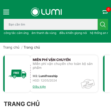
0
Bạn cần tìm gì..; công tắc cảm ứng..; âm thanh đa vùng ; điều khiể
công tắc cảm ứng
âm thanh đa vùng
điều khiển giọng nói
hệ thống an ni
Trang chủ
/
Trang chủ
MIỄN PHÍ VẬN CHUYỂN
Miễn phí vận chuyển cho toàn bộ sản
phẩm
Mã
:
Lumifreeship
HSD: 12/05/2024
Điều kiện
TRANG CHỦ