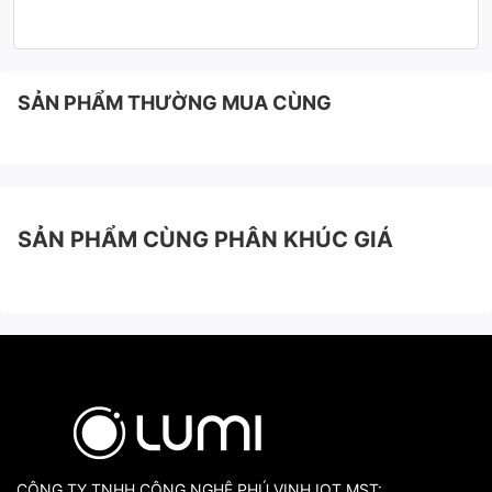
SẢN PHẨM THƯỜNG MUA CÙNG
SẢN PHẨM CÙNG PHÂN KHÚC GIÁ
CÔNG TY TNHH CÔNG NGHỆ PHÚ VINH IOT MST: