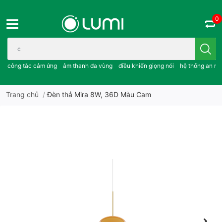
0
Bạn cần tìm gì..; công tắc cảm ứng..; âm thanh đa vùng ; điều khiể
công tắc cảm ứng
âm thanh đa vùng
điều khiển giọng nói
hệ thống an ni
Trang chủ
/
Đèn thả Mira 8W, 36D Màu Cam