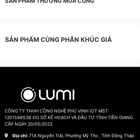
SẢN PHẨM THƯỜNG MUA CÙNG
SẢN PHẨM CÙNG PHÂN KHÚC GIÁ
CÔNG TY TNHH CÔNG NGHỆ PHÚ VINH IOT MST:
1201588538 DO SỞ KẾ HOẠCH VÀ ĐẦU TƯ TỈNH TIỀN GIANG
CẤP NGÀY 20/05/2023
Địa chỉ:
71A Nguyễn Trãi, Phường Mỹ Tho , Tỉnh Đồng Tháp