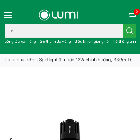
0
Bạn cần tìm gì..; công tắc cảm ứng..; âm thanh đa vùng ; điều khiể
công tắc cảm ứng
âm thanh đa vùng
điều khiển giọng nói
hệ thống an ni
Trang chủ
/
Đèn Spotlight âm trần 12W chỉnh hướng, 36(55)D