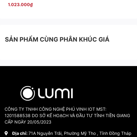
dây, sản phẩm thường được lắp đặt tại những góc không gian
1.023.000₫
hẹp, và được giấu vào phía trong, không lô ra nguồn phát
sáng. Khi kích hoạt chiếu sáng, người nhìn sẽ chỉ thấy màu ánh
sáng chứ không thấy nguồn phát ra.
SẢN PHẨM CÙNG PHÂN KHÚC GIÁ
CÔNG TY TNHH CÔNG NGHỆ PHÚ VINH IOT MST:
1201588538 DO SỞ KẾ HOẠCH VÀ ĐẦU TƯ TỈNH TIỀN GIANG
CẤP NGÀY 20/05/2023
Địa chỉ:
71A Nguyễn Trãi, Phường Mỹ Tho , Tỉnh Đồng Tháp