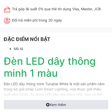
Trả góp lãi suất 0% qua thẻ tín dụng Visa, Master, JCB
Đổi trả miễn phí trong 30 ngày
ĐẶC ĐIỂM NỔI BẬT
Mô tả
Đèn LED dây thông
minh 1 màu
Đèn LED dây thông minh Tunable White là một sản phẩm nằm
trong bộ giải pháp Lumi Smart Lighting, vừa được giới thiệu
cuối năm 2020. Sử dụng LED dây này trong nhà, bạn có thể
thiết lập ánh sáng có nhiệt độ màu 3000K, hoặc 4000K mang
Xem thêm
lại ánh sáng phù hợp cho từng góc nhỏ của ngôi nhà. Để kích
hoạt ánh sáng, bạn chỉ cần truy cập ứng dụng Lumi Life trên