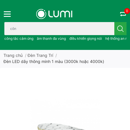
0
Bạn cần tìm gì..; công tắc cảm ứng..; âm thanh đa vùng ; điều khiể
công tắc cảm ứng
âm thanh đa vùng
điều khiển giọng nói
hệ thống an ni
Trang chủ
/
Đèn Trang Trí
/
Đèn LED dây thông minh 1 màu (3000k hoặc 4000k)