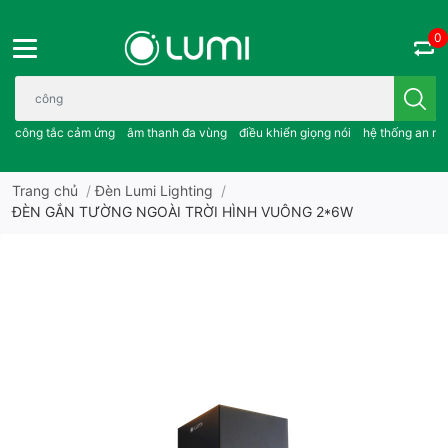
0
Bạn cần tìm gì..; công tắc cảm ứng..; âm thanh đa vùng ; điều khiể
công tắc cảm ứng
âm thanh đa vùng
điều khiển giọng nói
hệ thống an ni
Trang chủ
/
Đèn Lumi Lighting
/
ĐÈN GẮN TƯỜNG NGOÀI TRỜI HÌNH VUÔNG 2*6W