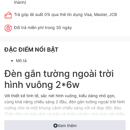
thành)
Trả góp lãi suất 0% qua thẻ tín dụng Visa, Master, JCB
Đổi trả miễn phí trong 30 ngày
ĐẶC ĐIỂM NỔI BẬT
Mô tả
Đèn gắn tường ngoài trời
hình vuông 2*6w
Với thiết kế tinh tế, sắc nét hình vuông, kiểu dáng nhỏ gọn,
cùng khả năng chiếu sáng 2 đầu, đèn gắn tường ngoài trời hình
vuông cho ra một khung cảnh chiếu sáng với vẻ đẹp độc đáo.
Thân đèn có màu đen cơ bản và khỏe khoắn, phù hợp với nhiều
loại không gian, kể cả trong nhà hay ngoài trời.
Xem thêm