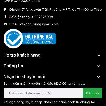
CẤP NGÀY 20/05/2023
Địa chỉ:
71A Nguyễn Trãi, Phường Mỹ Tho , Tỉnh Đồng Tháp
Số điện thoại:
0907826998
Email:
cskhphuvinh@gmail.com
Hỗ trợ khách hàng
Thông tin
Đèn gắn tường ngoài trời hình vuông được lắp cho không gian
Nhận tin khuyến mãi
ngoại thất
Bạn muốn nhận khuyến mãi đặc biệt? Đăng ký ngay.
Ngoài không gian nhà ở, đèn gắn tường ngoài trời còn được ưa
chuộng ở các công trình công cộng cần tính thẩm mỹ cao như
Đăng ký
công viên, bảo tàng, hay các khu resort, khách sạn. Đèn gắn
tường ngoài trời là lựa chọn phù hợp để giúp tạo điểm nhấn vào
Với việc đăng ký, là chấp nhận các chính sách từ chúng tôi
các chi tiết nghệ thuật, thu hút sự chú ý của quan khách bởi