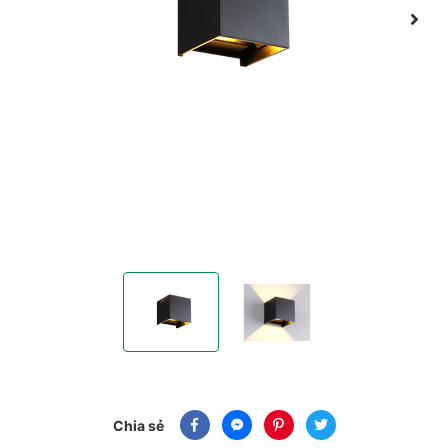
ĐÈN GẮN TƯỜNG NGOÀI TRỜI HÌNH VUÔNG 2*
ĐÈN GẮN TƯỜNG NGOÀI TRỜI 
Chia sẻ