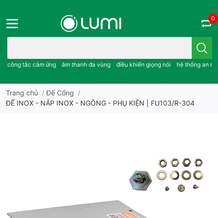
0
Bạn cần tìm gì..; công tắc cảm ứng..; âm thanh đa vùng ; điều khiể
công tắc cảm ứng
âm thanh đa vùng
điều khiển giọng nói
hệ thống an ni
Trang chủ
/
Đế Cổng
/
ĐẾ INOX - NẮP INOX - NGÕNG - PHỤ KIỆN | FU103/R-304