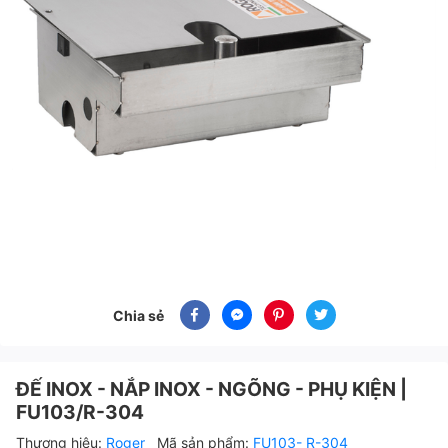
Chia sẻ
ĐẾ INOX - NẮP INOX - NGÕNG - PHỤ KIỆN |
FU103/R-304
Thương hiệu:
Roger
Mã sản phẩm:
FU103- R-304