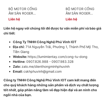
BỘ MOTOR CỔNG
BỘ MOTOR CỔNG
ÂM SÀN ROGER
ÂM SÀN ROGER
R21-351 | 230V |
BR21-351 | 24-36V
Liên hệ
Liên hệ
800 KG
| 800 KG
Liên hệ ngay với chúng tôi để được tư vấn miễn phí và báo giá
chi tiết:
Công Ty TNHH Công Nghệ Phú Vinh IOT
Địa chỉ:
71A Nguyễn Trãi, Phường 1, Thành Phố Mỹ Tho,
Tiền Giang
Website:
https://lumimientay.com/cong-tu-dong
Hotline:
0907.826.988 - 0907.983.328
Zalo:
zalo.me/dienthongminhphuvinh
Email:
cskhphuvinh@gmail.com
Công ty TNHH Công Nghệ Phú Vinh IOT cam kết mang đến
cho quý khách hàng những sản phẩm và dịch vụ chất lượng
tốt nhất, góp phần nâng tầm vẻ đẹp hiện đại và an ninh cho
ngôi nhà của bạn.