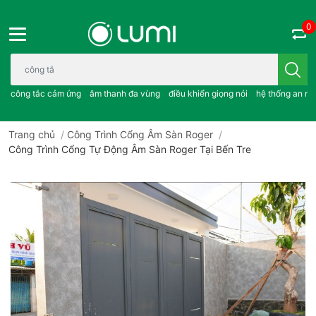
0
Bạn cần tìm gì..; công tắc cảm ứng..; âm thanh đa vùng ; điều khiể
công tắc cảm ứng
âm thanh đa vùng
điều khiển giọng nói
hệ thống an ni
Trang chủ
/
Công Trình Cổng Âm Sàn Roger
/
Công Trình Cổng Tự Động Âm Sàn Roger Tại Bến Tre