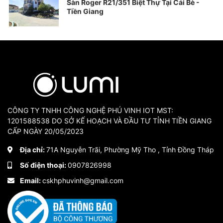
Sàn Roger R21/351 Biệt Thự Tại Cái Bè -
Tiền Giang
CÔNG TY TNHH CÔNG NGHỆ PHÚ VINH IOT MST:
1201588538 DO SỞ KẾ HOẠCH VÀ ĐẦU TƯ TỈNH TIỀN GIANG
CẤP NGÀY 20/05/2023
Địa chỉ:
71A Nguyễn Trãi, Phường Mỹ Tho , Tỉnh Đồng Tháp
Số điện thoại:
0907826998
Email:
cskhphuvinh@gmail.com