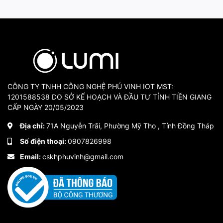
CÔNG TY TNHH CÔNG NGHỆ PHÚ VINH IOT MST:
1201588538 DO SỞ KẾ HOẠCH VÀ ĐẦU TƯ TỈNH TIỀN GIANG
CẤP NGÀY 20/05/2023
Công tắc thông minh Luto rèm đôi
Địa chỉ:
71A Nguyễn Trãi, Phường Mỹ Tho , Tỉnh Đồng Tháp
3. Tính năng công tắc Luto
Số điện thoại:
0907826998
Email:
cskhphuvinh@gmail.com
Công tắc điều khiển rèm đôi là công tắc cảm ứng thông mi
Có thể điều khiển đóng/mở thiết bị rèm đôi (rèm cửa 2 lớp
Bên cạnh đó, với công nghệ kết nối không dây Zigbee/BLE
cứ đâu. Ngay cả khi bạn không ở nhà thông qua các thiết b
Khi được tích hợp trong hệ thống phòng thông minh, thiết b
cảm biến chuyển động, cảm biến cửa thông qua bộ điều k