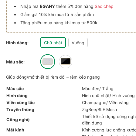
Nhập mã
EGANY
thêm 5% đơn hàng
Sao chép
Giảm giá 10% khi mua từ 5 sản phẩm
Tặng phiếu mua hàng khi mua từ 500k
Hình dáng:
Chữ nhật
Vuông
Màu sắc:
Giúp đóng/mở thiết bị rèm đôi – rèm kéo ngang
g
ẳng viền bo vàng
i 4 nút kính phẳng viền bo vàng
iều khiển rèm đôi 4 nút kính phẳng viền bo vàng
Công tắc Luto điều khiển rèm đôi 4 nút kính phẳng viền bo vàng
Công tắc Luto điều khiển rèm đôi 4 nút kính phẳng v
Công tắc Luto điều khiển rèm đôi 4 
Màu sắc
Màu đen/ Trắng
Hình dáng
Hình chữ nhật/ Hình vuông
Viền công tắc
Champagne/ Viền vàng
Truyền thông
ZigBee/BLE Mesh
Thiết kế sử dụng công ng
Công nghệ
điện dung
Mặt kính
Kính cường lực chống xướ