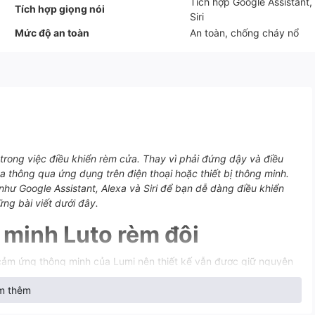
Tích hợp Google Assistant,
Tích hợp giọng nói
Siri
Mức độ an toàn
An toàn, chống cháy nổ
 trong việc điều khiển rèm cửa. Thay vì phải đứng dậy và điều
 thông qua ứng dụng trên điện thoại hoặc thiết bị thông minh.
như Google Assistant, Alexa và Siri để bạn dễ dàng điều khiển
ng bài viết dưới đây.
 minh Luto rèm đôi
 cảm ứng thông minh của Lumi nên thiết kế vẫn được giữ nguyên
ảm ứng điện dung.
m thêm
p với vòng tròn tỏa sáng LED bao quanh, kèm theo logo Lumi ở
ốn cho sản phẩm.