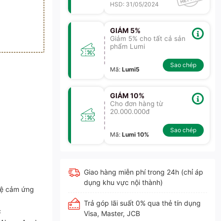
HSD: 31/05/2024
GIẢM 5%
Giảm 5% cho tất cả sản
phẩm Lumi
Sao chép
Mã
:
Lumi5
GIẢM 10%
Cho đơn hàng từ
20.000.000đ
Sao chép
Mã
:
Lumi 10%
iền bo vàng
nút kính phẳng viền bo vàng
Giao hàng miễn phí trong 24h (chỉ áp
dụng khu vực nội thành)
hệ cảm ứng
Trả góp lãi suất 0% qua thẻ tín dụng
c
Visa, Master, JCB