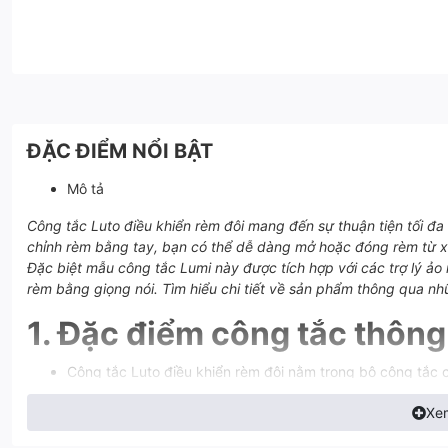
ĐẶC ĐIỂM NỔI BẬT
Mô tả
Công tắc Luto điều khiển rèm đôi mang đến sự thuận tiện tối đa
chỉnh rèm bằng tay, bạn có thể dễ dàng mở hoặc đóng rèm từ xa
Đặc biệt mẫu công tắc Lumi này được tích hợp với các trợ lý ảo 
rèm bằng giọng nói. Tìm hiểu chi tiết về sản phẩm thông qua nhữ
1. Đặc điểm công tắc thông
Công tắc Luto điều khiển rèm đôi nằm trong bộ công tắc
như các công tắc thông minh khác. Sử dụng công nghệ c
Xe
Mặt kính cường lực chống xước, chống va đập tốt. Kết hợ
góc phải tạo nên điểm nhấn cho thương hiệu và sự lôi cu