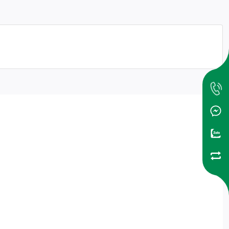
Tải LED: 300W/kênh
Công suất tải
Tổng công suất tải: <4000W
Hình chữ nhật: 123 x 78 x 32.5
Kích thước (D x R x
mm
C)
Hình vuông: 95 x 95 x 32.5 mm
Nguồn
Nguồn cách ly
Mặt kính tản sáng
Sáng đều
Toàn bộ các nút đều là CSC cho
Phiên bản
bản 1,2,3,4 nút
Tương thích đế âm
đơn simon, đế âm
Có
đôi
Khả năng chống ẩm
Cao