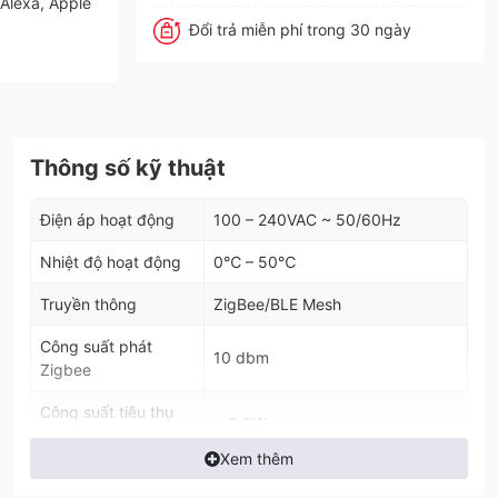
 Alexa, Apple
Đổi trả miễn phí trong 30 ngày
Thông số kỹ thuật
Điện áp hoạt động
100 – 240VAC ~ 50/60Hz
Nhiệt độ hoạt động
0℃ – 50℃
Truyền thông
ZigBee/BLE Mesh
Công suất phát
10 dbm
Zigbee
Công suất tiêu thụ
< 0.5W
không tải
Xem thêm
Tải trở thuần: 3000W/kênh