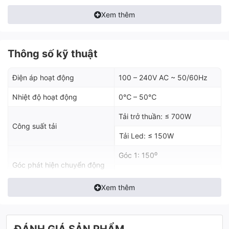
1. Tính năng của công tắc
Xem thêm
cầu thang tích hợp cảm
biến
Thông số kỹ thuật
Công tắc đèn cầu thang
tích hợp hợp cảm biến 2N1 có 3 cách
điều khiển: Điều bằng tay, tự động và điều khiển qua app Lumi
Điện áp hoạt động
100 – 240V AC ~ 50/60Hz
Life.
Nhiệt độ hoạt động
0℃ – 50℃
Tải trở thuần: ≤ 700W
Công suất tải
Tải Led: ≤ 150W
Góc 1: 150⁰
Góc phát hiện chuyển động
Góc 2: 35⁰
Xem thêm
Vùng phát hiện chuyển động
5 mét
Dải đo ánh sáng
0 – 10000 lux