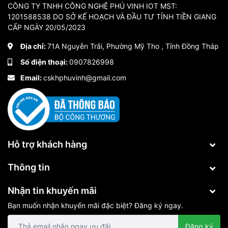
CÔNG TY TNHH CÔNG NGHỆ PHÚ VINH IOT MST:
1201588538 DO SỞ KẾ HOẠCH VÀ ĐẦU TƯ TỈNH TIỀN GIANG
CẤP NGÀY 20/05/2023
Nút Auto trên công tắc hiện màu xanh mắt cảm biến
Địa chỉ:
71A Nguyễn Trãi, Phường Mỹ Tho , Tỉnh Đồng Tháp
chuyển động hoạt động.
Khi mắt cảm biến phát hiện chuyển động đèn cầu thang
Số điện thoại:
0907826998
tự động bật sáng. Khi không còn chuyển động trong
Email:
cskhphuvinh@gmail.com
vùng phát hiện đèn cầu thang tự động tắt.
Hỗ trợ khách hàng
Thông tin
Nhận tin khuyến mãi
Cảm biến chuyển động cầu thang có 2 góc quét phát
Bạn muốn nhận khuyến mãi đặc biệt? Đăng ký ngay.
hiện chuyển động: góc 1 theo chiều ngang: 150° và góc
2 theo chiều dọc: 35°
Đăng ký