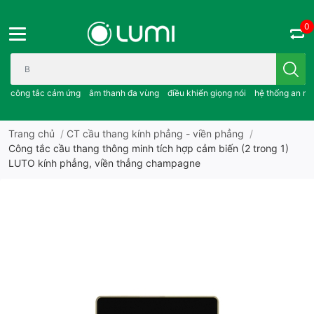
0
Bạn cần tìm gì..; công tắc cảm ứng..; âm thanh đa vùng ; điều khiể
công tắc cảm ứng
âm thanh đa vùng
điều khiển giọng nói
hệ thống an ni
Trang chủ
/
CT cầu thang kính phẳng - viền phẳng
/
Công tắc cầu thang thông minh tích hợp cảm biến (2 trong 1)
LUTO kính phẳng, viền thẳng champagne