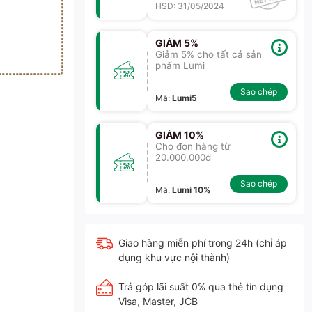
HSD: 31/05/2024
GIẢM 5%
Giảm 5% cho tất cả sản
phẩm Lumi
Sao chép
Mã
:
Lumi5
GIẢM 10%
Cho đơn hàng từ
20.000.000đ
Sao chép
Mã
:
Lumi 10%
Giao hàng miễn phí trong 24h (chỉ áp
dụng khu vực nội thành)
Trả góp lãi suất 0% qua thẻ tín dụng
Visa, Master, JCB