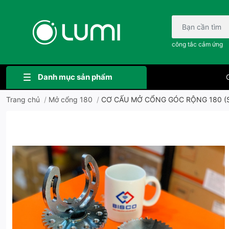
Bạn cần tìm gì..;
công tắc cảm ứng
Danh mục sản phẩm
G
Trang chủ
/
Mở cổng 180
/
CƠ CẤU MỞ CỔNG GÓC RỘNG 180 (