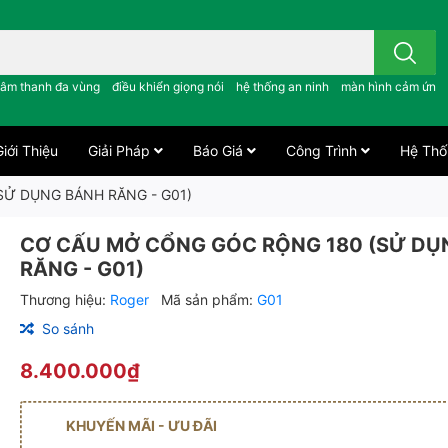
 công tắc cảm ứng..; âm thanh đa vùng ; điều khiển giọng nói ;
âm thanh đa vùng
điều khiển giọng nói
hệ thống an ninh
màn hình cảm ứng
iới Thiệu
Giải Pháp
Báo Giá
Công Trình
Hệ Thố
SỬ DỤNG BÁNH RĂNG - G01)
CƠ CẤU MỞ CỔNG GÓC RỘNG 180 (SỬ DỤ
RĂNG - G01)
Thương hiệu:
Roger
Mã sản phẩm:
G01
So sánh
8.400.000₫
KHUYẾN MÃI - ƯU ĐÃI