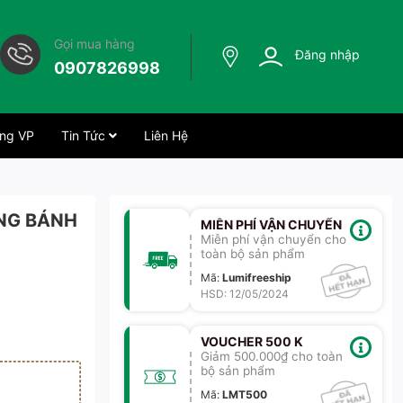
Gọi mua hàng
Đăng nhập
0907826998
ng VP
Tin Tức
Liên Hệ
NG BÁNH
MIỄN PHÍ VẬN CHUYỂN
Miễn phí vận chuyển cho
toàn bộ sản phẩm
Mã
:
Lumifreeship
HSD: 12/05/2024
VOUCHER 500 K
Giảm 500.000₫ cho toàn
bộ sản phẩm
Mã
:
LMT500