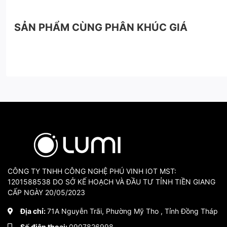
SẢN PHẨM CÙNG PHÂN KHÚC GIÁ
CÔNG TY TNHH CÔNG NGHỆ PHÚ VINH IOT MST:
1201588538 DO SỞ KẾ HOẠCH VÀ ĐẦU TƯ TỈNH TIỀN GIANG
CẤP NGÀY 20/05/2023
Địa chỉ:
71A Nguyễn Trãi, Phường Mỹ Tho , Tỉnh Đồng Tháp
Số điện thoại:
0907826998