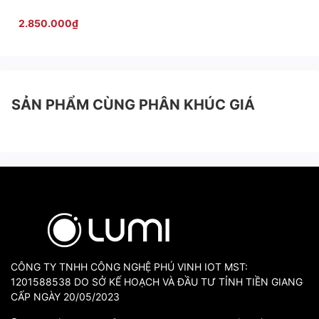
2.850.000₫
SẢN PHẨM CÙNG PHÂN KHÚC GIÁ
CÔNG TY TNHH CÔNG NGHỆ PHÚ VINH IOT MST:
1201588538 DO SỞ KẾ HOẠCH VÀ ĐẦU TƯ TỈNH TIỀN GIANG
CẤP NGÀY 20/05/2023