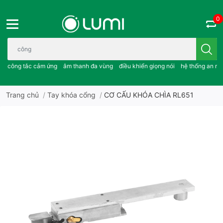
0
Bạn cần tìm gì..; công tắc cảm ứng..; âm thanh đa vùng ; điều khiể
công tắc cảm ứng
âm thanh đa vùng
điều khiển giọng nói
hệ thống an ni
Trang chủ
/
Tay khóa cổng
/
CƠ CẤU KHÓA CHÌA RL651